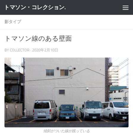
トマソン・コレクション.
コンテンツへスキップ
影タイプ
トマソン線のある壁面
BY
COLLECTOR
·
2020年2月10日
傾斜がついた線が残っている