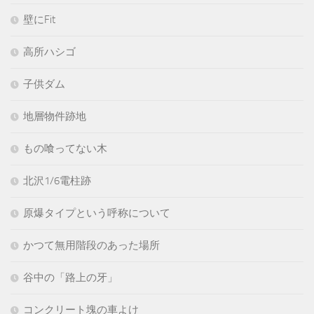
壁にFit
高所ハシゴ
子供ダム
地層物件跡地
もの喰ってない木
北沢1/6電柱跡
原爆タイプという呼称について
かつて無用階段のあった場所
谷中の「路上の牙」
コンクリート塊の車よけ